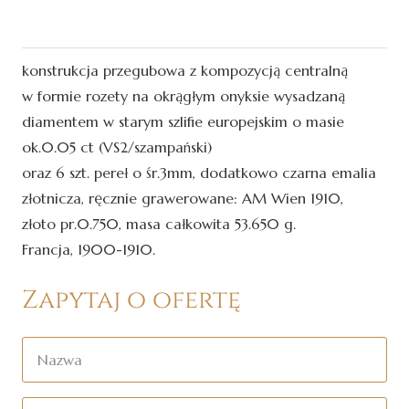
Bransoleta złota
konstrukcja przegubowa z kompozycją centralną
w formie rozety na okrągłym onyksie wysadzaną
diamentem w starym szlifie europejskim o masie
ok.0.05 ct (VS2/szampański)
oraz 6 szt. pereł o śr.3mm, dodatkowo czarna emalia
złotnicza, ręcznie grawerowane: AM Wien 1910,
złoto pr.0.750, masa całkowita 53.650 g.
Francja, 1900-1910.
Zapytaj o ofertę