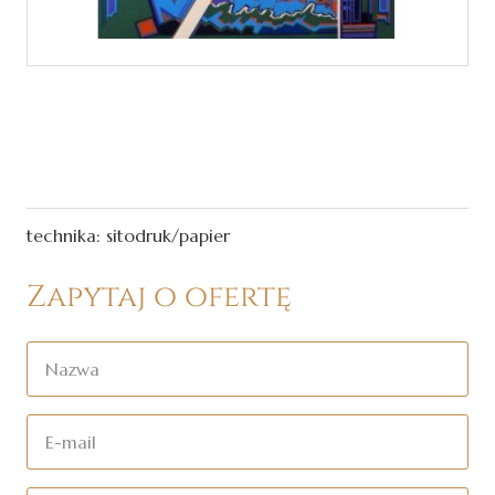
Risaburo Kimura, City
365, 1971r
technika: sitodruk/papier
Zapytaj o ofertę