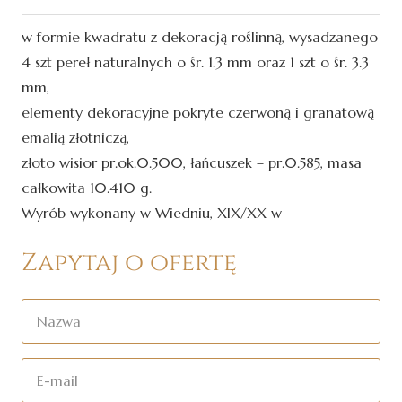
w formie kwadratu z dekoracją roślinną, wysadzanego
4 szt pereł naturalnych o śr. 1.3 mm oraz 1 szt o śr. 3.3
mm,
elementy dekoracyjne pokryte czerwoną i granatową
emalią złotniczą,
złoto wisior pr.ok.0.500, łańcuszek – pr.0.585, masa
całkowita 10.410 g.
Wyrób wykonany w Wiedniu, XIX/XX w
Zapytaj o ofertę